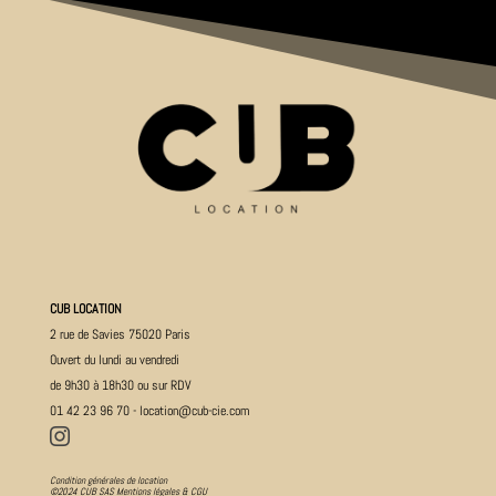
CUB LOCATION
2 rue de Savies 75020 Paris
Ouvert du lundi au vendredi
de 9h30 à 18h30 ou sur RDV
01 42 23 96 70
-
location@cub-cie.com

Condition générales de location
©2024 CUB SAS
Mentions légales & CGU