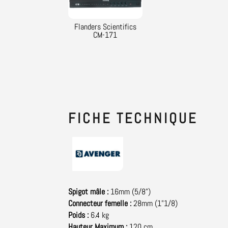
Flanders Scientifics
CM-171
FICHE
TECHNIQUE
Catégorie :
Pieds et Accroches
Brand:
Spigot mâle :
16mm (5/8")
Connecteur femelle :
28mm (1"1/8)
Poids :
6.4 kg
Hauteur Maximum :
120 cm