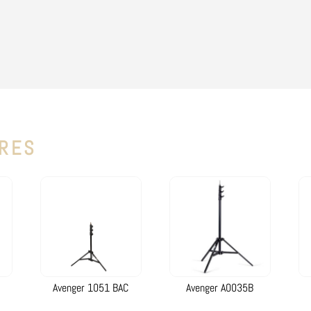
IRES
Produits similaires
Avenger 1051 BAC
Avenger A0035B