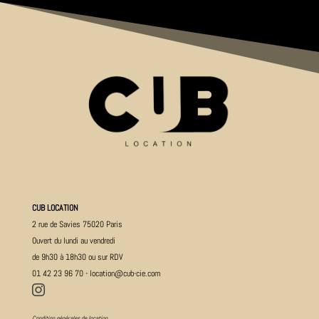
CUB LOCATION
2 rue de Savies 75020 Paris
Ouvert du lundi au vendredi
de 9h30 à 18h30 ou sur RDV
01 42 23 96 70
-
location@cub-cie.com

Condition générales de location