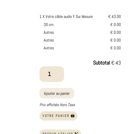
1 X Votre câble audio Y Sur Mesure
€ 43.00
30 cm
€ 0.00
Autres
€ 0.00
Autres
€ 0.00
Autres
€ 0.00
Subtotal
€ 43
quantité
de
Votre
câble
Ajouter au panier
audio
Y
Prix affichés Hors Taxe
Sur
VOTRE PANIER
Mesure