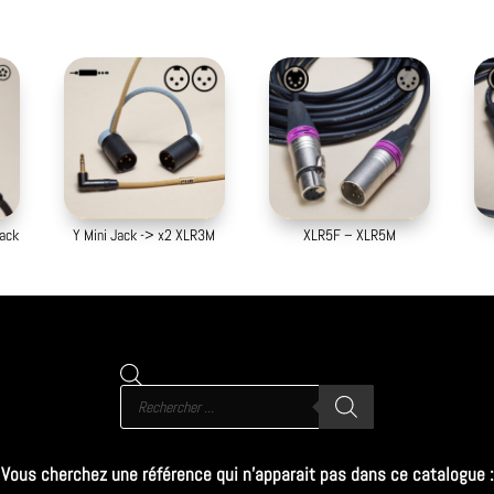
Produits similaires
Jack
Y Mini Jack -> x2 XLR3M
XLR5F – XLR5M
Recherche
de
produits
Vous cherchez une référence qui n’apparait pas dans ce catalogue :