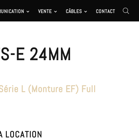
UNICATION
VENTE
CÂBLES
CONTACT
TS-E 24MM
érie L (Monture EF) Full
A LOCATION