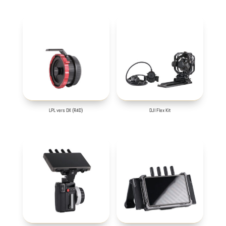
LPL vers DX (R4D)
DJI Flex Kit