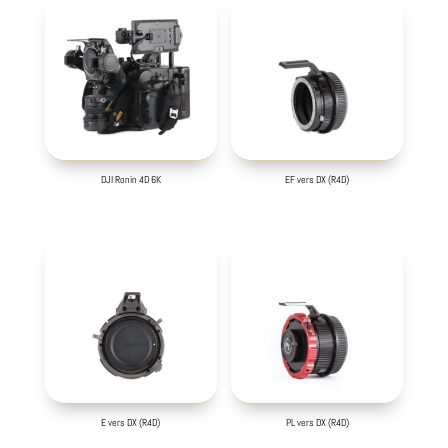
DJI Ronin 4D 6K
EF vers DX (R4D)
E vers DX (R4D)
PL vers DX (R4D)