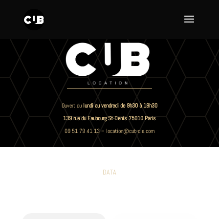
Ouvert du
lundi au vendredi de 9h30 à 18h30
139 rue du Faubourg St-Denis 75010 Paris
09 51 79 41 13
–
location@cub-cie.com
DATA