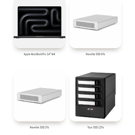
Apple MacBookPro 14″ M4
Navette SSD 4To
Navette SSD 2To
Tour SSD 12To