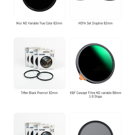
Nisi ND Variable True Color 82mm
HOYA Set Dioptrie 82mm
Tiffen Black Promist 82mm
K&F Concept Filtre ND variable 86mm
1-9 Stops