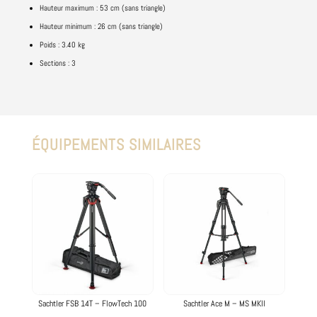
Hauteur maximum :
53 cm (sans triangle)
Hauteur minimum :
26 cm (sans triangle)
Poids :
3.40 kg
Sections :
3
ÉQUIPEMENTS SIMILAIRES
Produits similaires
Sachtler FSB 14T – FlowTech 100
Sachtler Ace M – MS MKII