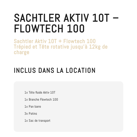
SACHTLER AKTIV 10T –
FLOWTECH 100
Sachtler Aktiv 10T + Flowtech 100
Trépied et Tête rotative jusqu’à 12kg de
charge
INCLUS DANS LA LOCATION
1x Tête fluide Aktiv 10T
1x Branche Flowtech 100
1x Pan barre
3x Patins
1x Sac de transport