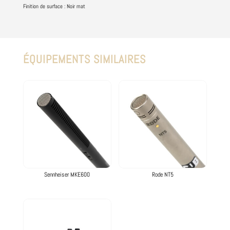
Finition de surface : Noir mat
ÉQUIPEMENTS SIMILAIRES
Produits similaires
Sennheiser MKE600
Rode NT5