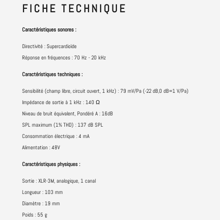
FICHE
TECHNIQUE
Caractéristiques sonores :
Directivité : Supercardioïde
Réponse en fréquences : 70 Hz - 20 kHz
Caractéristiques techniques :
Sensibilité (champ libre, circuit ouvert, 1 kHz) : 79 mV/Pa (-22 dB,0 dB=1 V/Pa)
Impédance de sortie à 1 kHz : 140 Ω
Niveau de bruit équivalent, Pondéré A : 16dB
SPL maximum (1% THD) : 137 dB SPL
Consommation électrique : 4 mA
Alimentation : 48V
Caractéristiques physiques :
Sortie : XLR-3M, analogique, 1 canal
Longueur : 103 mm
Diamètre : 19 mm
Poids : 55 g