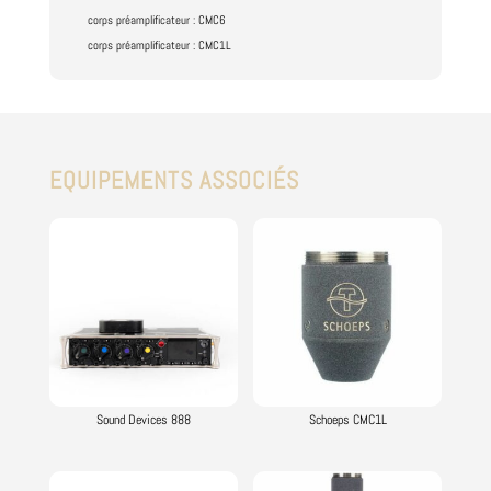
corps préamplificateur : CMC6
corps préamplificateur : CMC1L
EQUIPEMENTS ASSOCIÉS
Vous aimerez peut-être aussi…
Sound Devices 888
Schoeps CMC1L