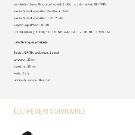
Sensibilité (champ libre, circuit ouvert, 1 kHz) : -36 dB (V/Pa), 16 mV/Pa
Niveau de bruit équivalent, Pondéré A : 14dB
Niveau de bruit équivalent CCIR : 23 dB
Rapport signal/bruit : 80 dB
SPL maximum (1% THD) : 131 dB-SPL avec CMC 6 / 135 dB-SPL avec CMC 1
Caractéristiques physiques :
Sortie : XLR-3M, analogique, 1 canal
Longueur : 22 mm
Diamètre : 20 mm
Poids : 17 g
Finition de surface : Gris mat
ÉQUIPEMENTS SIMILAIRES
Produits similaires