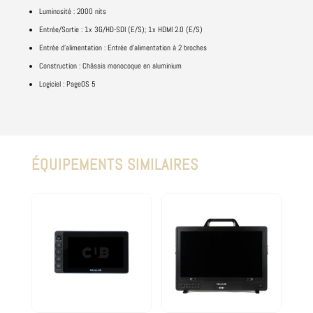
Luminosité : 2000 nits
Entrée/Sortie : 1x 3G/HD-SDI (E/S); 1x HDMI 2.0 (E/S)
Entrée d’alimentation : Entrée d’alimentation à 2 broches
Construction : Châssis monocoque en aluminium
Logiciel : PageOS 5
ÉQUIPEMENTS SIMILAIRES
Produits similaires