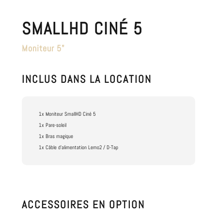
SMALLHD CINÉ 5
Moniteur 5"
INCLUS DANS LA LOCATION
1x Moniteur SmallHD Ciné 5
1x Pare-soleil
1x Bras magique
1x Câble d'alimentation Lemo2 / D-Tap
ACCESSOIRES EN OPTION