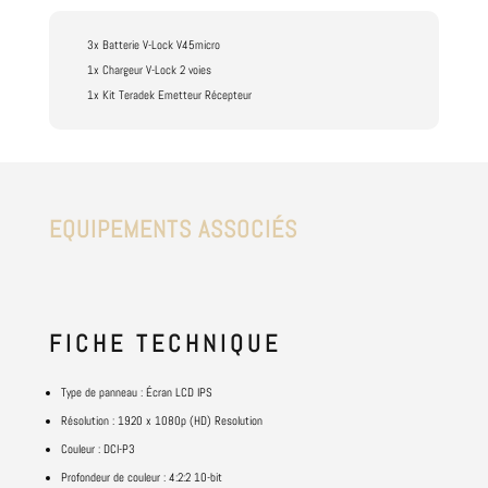
3x Batterie V-Lock V45micro
1x Chargeur V-Lock 2 voies
1x Kit Teradek Emetteur Récepteur
EQUIPEMENTS ASSOCIÉS
FICHE
TECHNIQUE
Type de panneau : Écran LCD IPS
Résolution : 1920 x 1080p (HD) Resolution
Couleur : DCI-P3
Profondeur de couleur : 4:2:2 10-bit