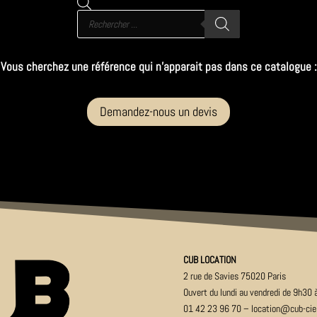
Recherche
de
produits
Vous cherchez une référence qui n’apparait pas dans ce catalogue :
Demandez-nous un devis
CUB LOCATION
2 rue de Savies 75020 Paris
Ouver
t du lundi au vendredi de 9h30
01 42 23 96 70
–
location@cub-ci