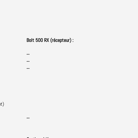
Bolt 500 RX (récepteur) :
--
--
--
nt)
--