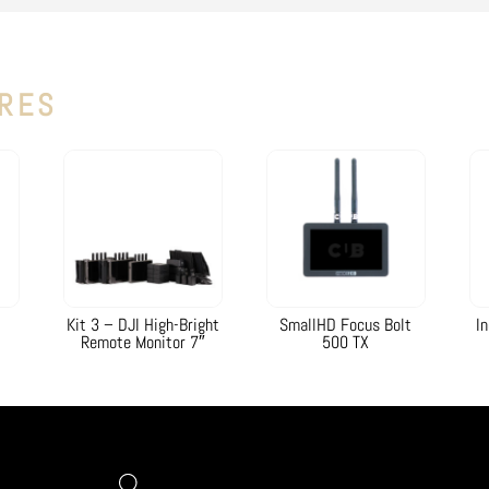
IRES
Produits similaires
Kit 3 – DJI High-Bright
SmallHD Focus Bolt
I
Remote Monitor 7″
500 TX