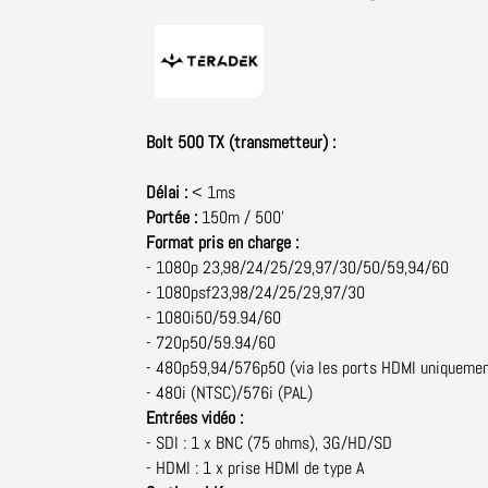
Catégorie :
HF Vidéo
Brand:
Bolt 500 TX (transmetteur) :
Délai :
< 1ms
Portée :
150m / 500'
Format pris en charge :
- 1080p 23,98/24/25/29,97/30/50/59,94/60
- 1080psf23,98/24/25/29,97/30
- 1080i50/59.94/60
- 720p50/59.94/60
- 480p59,94/576p50 (via les ports HDMI uniqueme
- 480i (NTSC)/576i (PAL)
Entrées vidéo :
- SDI : 1 x BNC (75 ohms), 3G/HD/SD
- HDMI : 1 x prise HDMI de type A