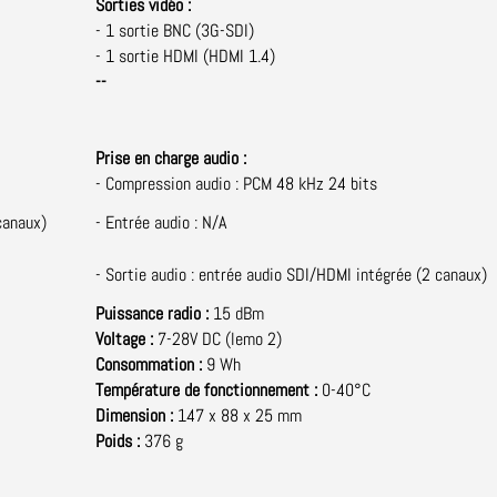
Sorties vidéo :
- 1 sortie BNC (3G-SDI)
- 1 sortie HDMI (HDMI 1.4)
--
Prise en charge audio :
- Compression audio : PCM 48 kHz 24 bits
canaux)
- Entrée audio : N/A
- Sortie audio : entrée audio SDI/HDMI intégrée (2 canaux)
Puissance radio :
15 dBm
Voltage :
7-28V DC (lemo 2)
Consommation :
9 Wh
T
empérature de fonctionnement :
0-40°C
Dimension :
147 x 88 x 25 mm
Poids :
376 g