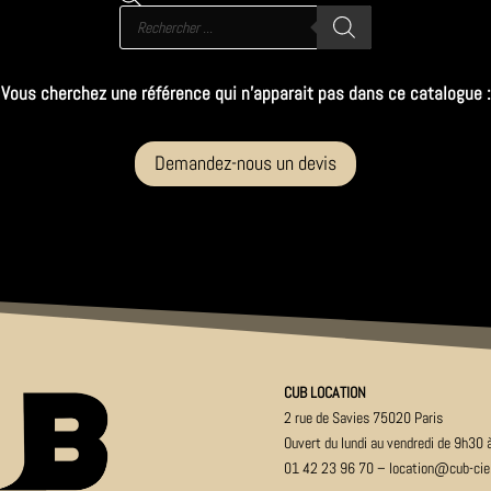
Recherche
de
produits
Vous cherchez une référence qui n’apparait pas dans ce catalogue :
Demandez-nous un devis
CUB LOCATION
2 rue de Savies 75020 Paris
Ouver
t du lundi au vendredi de 9h30
01 42 23 96 70
–
location@cub-ci