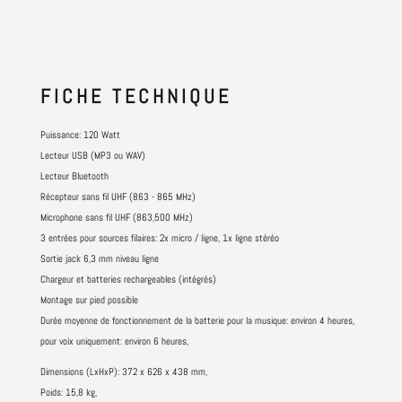
FICHE
TECHNIQUE
Puissance: 120 Watt
Lecteur USB (MP3 ou WAV)
Lecteur Bluetooth
Récepteur sans fil UHF (863 - 865 MHz)
Microphone sans fil UHF (863,500 MHz)
3 entrées pour sources filaires: 2x micro / ligne, 1x ligne stéréo
Sortie jack 6,3 mm niveau ligne
Chargeur et batteries rechargeables (intégrés)
Montage sur pied possible
Durée moyenne de fonctionnement de la batterie pour la musique: environ 4 heures,
pour voix uniquement: environ 6 heures,
Dimensions (LxHxP): 372 x 626 x 438 mm,
Poids: 15,8 kg,