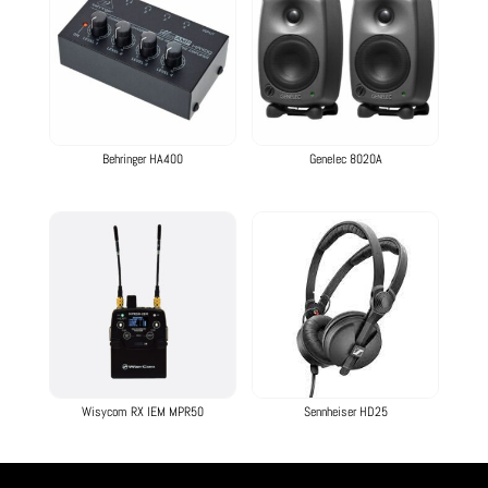
Behringer HA400
Genelec 8020A
Wisycom RX IEM MPR50
Sennheiser HD25