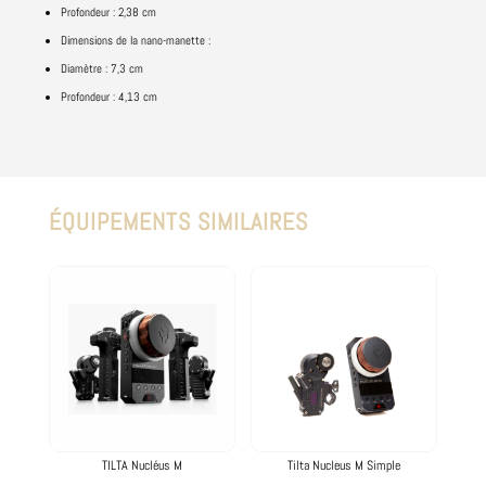
Profondeur : 2,38 cm
Dimensions de la nano-manette :
Diamètre : 7,3 cm
Profondeur : 4,13 cm
ÉQUIPEMENTS SIMILAIRES
Produits similaires
TILTA Nucléus M
Tilta Nucleus M Simple