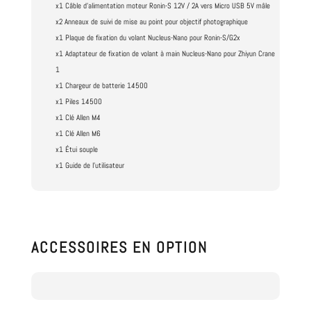
x1 Câble d'alimentation moteur Ronin-S 12V / 2A vers Micro USB 5V mâle
x2 Anneaux de suivi de mise au point pour objectif photographique
x1 Plaque de fixation du volant Nucleus-Nano pour Ronin-S/G2x
x1 Adaptateur de fixation de volant à main Nucleus-Nano pour Zhiyun Crane
1
x1 Chargeur de batterie 14500
x1 Piles 14500
x1 Clé Allen M4
x1 Clé Allen M6
x1 Étui souple
x1 Guide de l'utilisateur
ACCESSOIRES EN OPTION