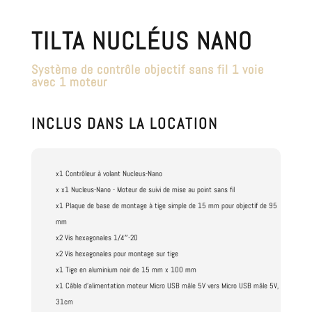
TILTA NUCLÉUS NANO
Système de contrôle objectif sans fil 1 voie
avec 1 moteur
INCLUS DANS LA LOCATION
x1 Contrôleur à volant Nucleus-Nano
x x1 Nucleus-Nano - Moteur de suivi de mise au point sans fil
x1 Plaque de base de montage à tige simple de 15 mm pour objectif de 95
mm
x2 Vis hexagonales 1/4″-20
x2 Vis hexagonales pour montage sur tige
x1 Tige en aluminium noir de 15 mm x 100 mm
x1 Câble d'alimentation moteur Micro USB mâle 5V vers Micro USB mâle 5V,
31cm