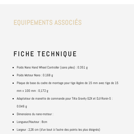
EQUIPEMENTS ASSOCIÉS
FICHE
TECHNIQUE
Poids
Nano Hand Wheel Controller (sans piles) : 0.351 g
Poids Moteur Nano : 0.168 g
Plaque de base du cadre de montage pour tige légère de 15 mm avec tige de 15
mm x 100 mm : 0,172 g
Adaptateur de manette de commande pour Tilta Gravity G2X et DJI Ronin-S :
0.046 g
Dimensions du nano-moteur :
Longueur/Hauteur : 8cm
Largeur : 2,26 cm (d'un bout à l'autre des points les plus éloignés)