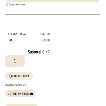
10 Caractères max
1 X D-Tap - XLR4F
€ 47.00
30 cm
€ 0.00
Subtotal
€ 47
quantité
de
D-
Tap
Ajouter au panier
-
XLR4F
Prix affichés Hors Taxe
VOTRE PANIER