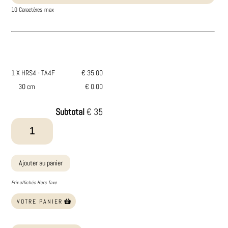
10 Caractères max
1 X HRS4 - TA4F
€ 35.00
30 cm
€ 0.00
Subtotal
€ 35
quantité
de
HRS4
-
Ajouter au panier
TA4F
Prix affichés Hors Taxe
VOTRE PANIER