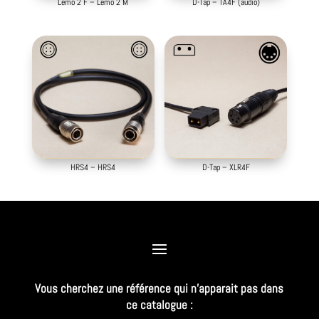
Lemo 2 F – Lemo 2 M
D-Tap – TA4F (audio)
HRS4 – HRS4
D-Tap – XLR4F
Vous cherchez une référence qui n’apparait pas dans
ce catalogue :