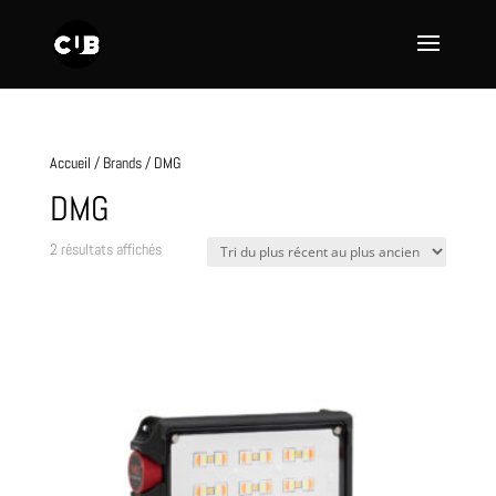
Accueil
/ Brands / DMG
DMG
Trié
2 résultats affichés
du
plus
récent
au
plus
ancien