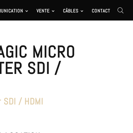
UNICATION
VENTE
CÂBLES
CONTACT
AGIC MICRO
ER SDI /
r SDI / HDMI