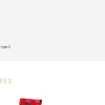
 type C.
IRES
Produits similaires