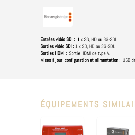
Catégorie :
Convertisseur vidéo
Brand:
BlackMagicDesign
Entrées vidéo SDI :
1 x SD, HD ou 3G-SDI.
Sorties vidéo SDI :
1 x SD, HD ou 3G-SDI.
Sorties HDMI :
Sortie HDMI de type A.
Mises à jour, configuration et alimentation :
USB de
ÉQUIPEMENTS SIMILA