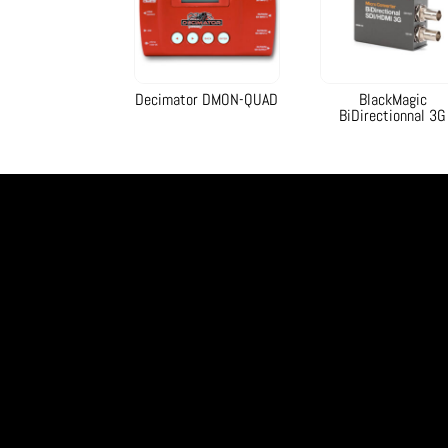
Decimator DMON-QUAD
BlackMagic
BiDirectionnal 3G