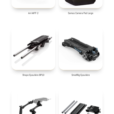
Arri MFF-2
Samas Camera Pad Large
Shape Epaulière BP10
SmallRig Epaulière