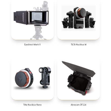
Eyedirect Mark II
TILTA Nucléus M
Tilta Nucléus Nano
Abracam 3F114