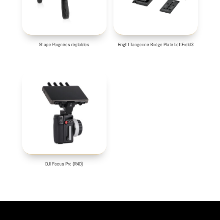
Shape Poignées réglables
Bright Tangerine Bridge Plate LeftField3
DJI Focus Pro (R4D)