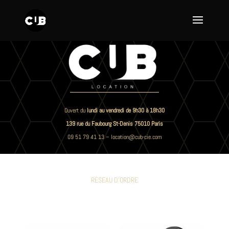
Ouvert du
lundi au vendredi de 9h30 à 18h30
139 rue du Faubourg St-Denis 75010 Paris
09 51 79 41 13
–
location@cub-cie.com
RÉSEAU D'ORDRE