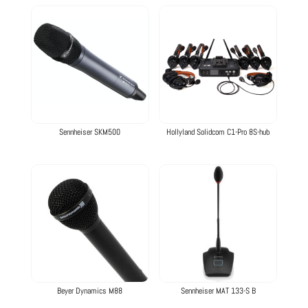
Sennheiser SKM500
Hollyland Solidcom C1-Pro 8S-hub
Beyer Dynamics M88
Sennheiser MAT 133-S B