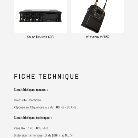
Sound Devices 633
Wisycom MPR52
FICHE
TECHNIQUE
Caractéristiques sonores :
Directivité : Cardioïde
Réponse en fréquences ± 2 dB : 60 Hz - 20 kHz
Caractéristiques techniques :
Rang Gw : 470 - 638 MHz
Distorsion harmonique totale (DHT) : ≤ 0.5 %