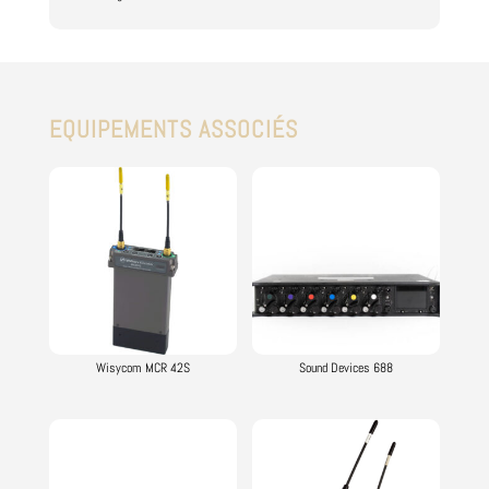
EQUIPEMENTS ASSOCIÉS
Vous aimerez peut-être aussi…
Wisycom MCR 42S
Sound Devices 688