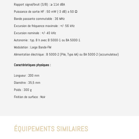
Rapport signal/bruit (S/B) : ≥ 114 dBA
Puissance de sortie HF : 50 mW (-3 dB) a 50 Ω
Bande passante commutable : 36 MHz
Excursion de fréquence maximale : +/- 56 kHz
Excursion nominale :
+/- 40 kHz
Autonomie : typ. 8 h avec B 5000-1 ou BA 5000-1
Modulation : Large Bande-FM
Alimentation électrique : B 5000-2 (Pile, Type AA) ou BA 5000-2 (accumulateur)
Caractéristiques physiques :
Longueur : 200 mm
Diamètre : 35,5 mm
Poids : 300 g
Finition de surface : Noir
ÉQUIPEMENTS SIMILAIRES
Produits similaires