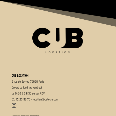
CUB LOCATION
2 rue de Savies 75020 Paris
Ouvert du lundi au vendredi
de 9h30 à 18h30 ou sur RDV
01 42 23 96 70
-
location@cub-cie.com

Condition générales de location