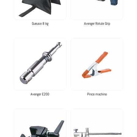
Gueuse 8 kg
Avenger Rotule Grip
Avenger E200
Pince machino