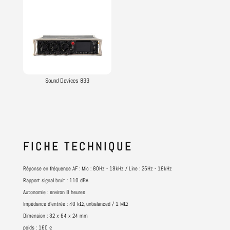
Sound Devices 833
FICHE
TECHNIQUE
Réponse en fréquence AF : Mic : 80Hz - 18kHz / Line : 25Hz - 18kHz
Rapport signal bruit : 110 dBA
Autonomie : environ 8 heures
Impédance d'entrée : 40 kΩ, unbalanced / 1 MΩ
Dimension : 82 x 64 x 24 mm
poids : 160 g