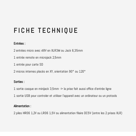
FICHE
TECHNIQUE
Entrées :
2 entrées micro avec 48V en XLR3M ou Jack 6,35mm
1 entrée remote en microjack 2,5mm
1 entrée pour carte SD
2 micros internes placés en XY, orientation 90° ou 120°
Sorties :
1 sortie casque en minijack 3,5mm -> la prise fait aussi office d'entrée ligne
1 sortie USB pour controler et utiliser l'appareil avec un ordinateur ou un protools
Alimentation :
2 piles HR06 1,2V ou LR06 1,5V ou alimentation filaire DC5V (entre les 2 prises XLR)