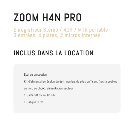
ZOOM H4N PRO
Enregistreur Stéréo / 4CH / MTR portable
3 entrées, 4 pistes, 2 micros internes
INCLUS DANS LA LOCATION
Étui de protection
Kit d'alimentation (selon durée) : nombre de piles suffisant (rechargeables
ou non, au choix), alimentation secteur
1 Carte SD 32 ou 64 Gb
1 Casque HD25