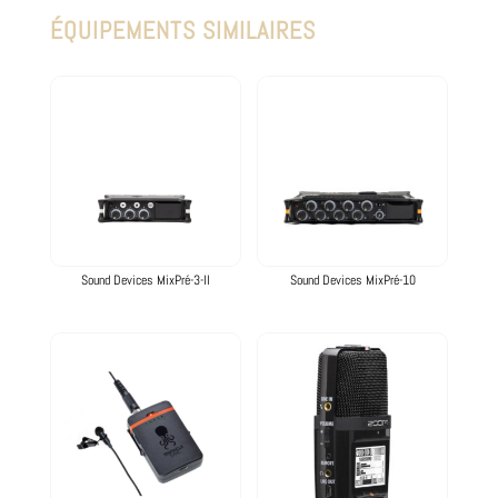
ÉQUIPEMENTS SIMILAIRES
Produits similaires
Sound Devices MixPré-3-II
Sound Devices MixPré-10