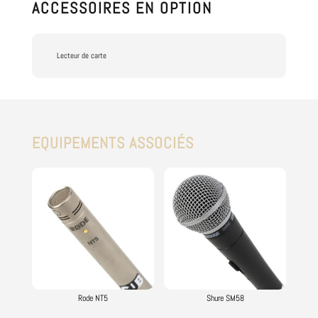
ACCESSOIRES EN OPTION
Lecteur de carte
EQUIPEMENTS ASSOCIÉS
Vous aimerez peut-être aussi…
Rode NT5
Shure SM58