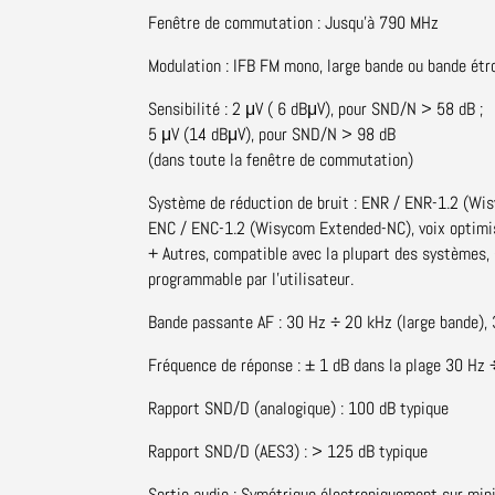
Fenêtre de commutation : Jusqu'à 790 MHz
Modulation : IFB FM mono, large bande ou bande étro
Sensibilité : 2 μV ( 6 dBμV), pour SND/N > 58 dB ;
5 μV (14 dBμV), pour SND/N > 98 dB
(dans toute la fenêtre de commutation)
Système de réduction de bruit : ENR / ENR-1.2 (Wi
ENC / ENC-1.2 (Wisycom Extended-NC), voix optimis
+ Autres, compatible avec la plupart des systèmes
programmable par l'utilisateur.
Bande passante AF : 30 Hz ÷ 20 kHz (large bande),
Fréquence de réponse : ± 1 dB dans la plage 30 Hz 
Rapport SND/D (analogique) : 100 dB typique
Rapport SND/D (AES3) : > 125 dB typique
Sortie audio : Symétrique électroniquement sur mi