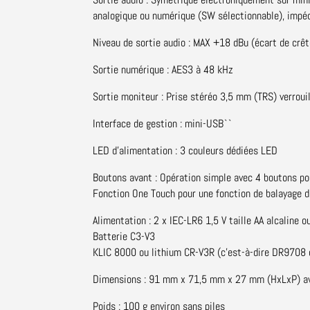
analogique ou numérique (SW sélectionnable), imp
Niveau de sortie audio : MAX +18 dBu (écart de crêt
Sortie numérique : AES3 à 48 kHz
Sortie moniteur : Prise stéréo 3,5 mm (TRS) verrouil
Interface de gestion : mini-USB``
LED d'alimentation : 3 couleurs dédiées LED
Boutons avant : Opération simple avec 4 boutons pou
Fonction One Touch pour une fonction de balayage d
Alimentation : 2 x IEC-LR6 1,5 V taille AA alcaline 
Batterie C3-V3
KLIC 8000 ou lithium CR-V3R (c'est-à-dire DR9708 
Dimensions : 91 mm x 71,5 mm x 27 mm (HxLxP) av
Poids : 100 g environ sans piles