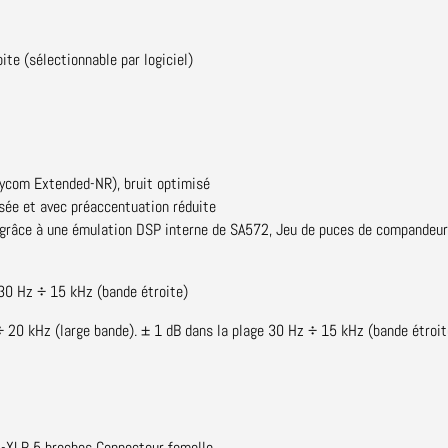
ite (sélectionnable par logiciel)
sycom Extended-NR), bruit optimisé
ée et avec préaccentuation réduite
, grâce à une émulation DSP interne de SA572, Jeu de puces de compandeu
 30 Hz ÷ 15 kHz (bande étroite)
÷ 20 kHz (large bande). ± 1 dB dans la plage 30 Hz ÷ 15 kHz (bande étroit
ni-XLR 5 broches Connecteur femelle