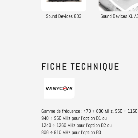
Sound Devices 833
Sound Devices XL A
FICHE
TECHNIQUE
Catégorie :
Récepteur HF Audio
Brand:
Wisycom
Gamme de fréquence : 470 ÷ 800 MHz, 960 ÷ 1160
940 ÷ 960 MHz pour l'option B1 ou
1240 ÷ 1260 MHz pour l'option B2 ou
806 ÷ 810 MHz pour l'option B3