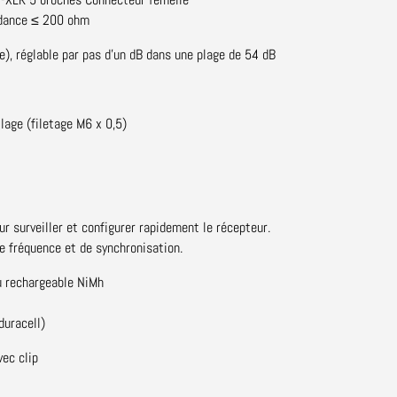
édance ≤ 200 ohm
e), réglable par pas d'un dB dans une plage de 54 dB
lage (filetage M6 x 0,5)
r surveiller et configurer rapidement le récepteur.
e fréquence et de synchronisation.
ou rechargeable NiMh
duracell)
ec clip